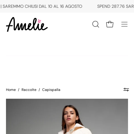
Salta
EMMO CHIUSI DAL 10 AL 16 AGOSTO
SPEND
287.76 SAR
MORE
al
contenuto
Apri carrello
Apri
Apri
la
men
barra
di
di
navi
ricerca
Home
/
Raccolte
/
Capispalla
Cappotto
con
cappuccio