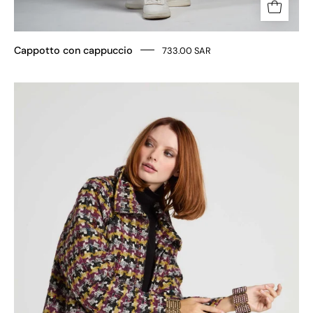
Cappotto con cappuccio
733.00 SAR
Cappotto
in
tweed
di
lana