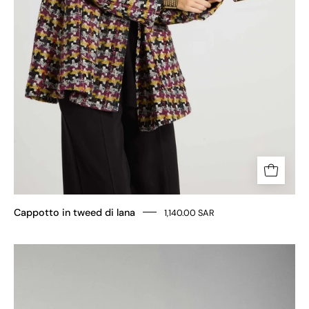
Cappotto in tweed di lana
1,140.00 SAR
Giacca
in
tessuto
shantung