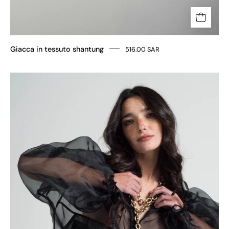
Giacca in tessuto shantung
516.00 SAR
Maxi
bomber
in
organza